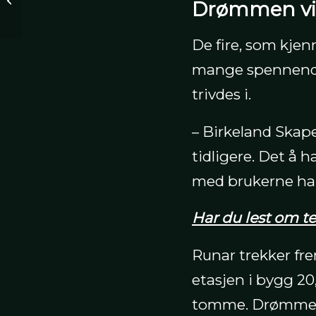
Drømmen vi
stort i Pionérkvartalet
De fire, som kje
mange spennende 
trivdes i.
– Birkeland Skape
tidligere. Det å 
med brukerne har
Har du lest om t
Runar trekker fre
etasjen i bygg 20
tomme. Drømmen e