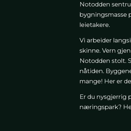
Notodden sentrum
bygningsmasse på
leietakere.
Vi arbeider langsi
skinne. Vern gjenn
Notodden stolt. S
nåtiden. Byggene
mange! Her er det
Er du nysgjerrig
næringspark? Her 