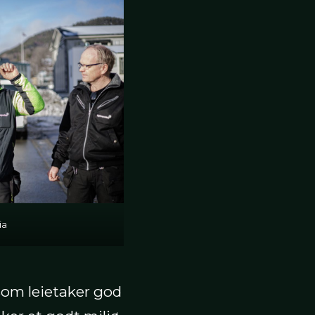
ia
 som leietaker god