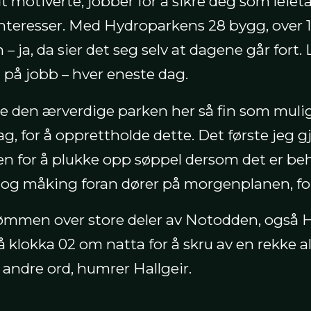
dt motiverte, jobber for å sikre deg som leiet
interesser. Med Hydroparkens 28 bygg, over 1
– ja, da sier det seg selv at dagene går fort. 
ra på jobb – hver eneste dag.
de den ærverdige parken her så fin som mulig.
ag, for å opprettholde dette. Det første jeg gj
en for å plukke opp søppel dersom det er beho
 og måking foran dører på morgenplanen, for
rømmen over store deler av Notodden, også 
å klokka 02 om natta for å skru av en rekke 
 andre ord, humrer Hallgeir.