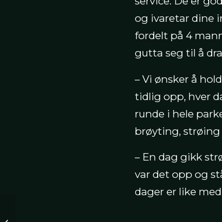
service. De er go
og ivaretar dine 
fordelt på 4 mann 
gutta seg til å d
– Vi ønsker å hol
tidlig opp, hver d
runde i hele park
brøyting, strøing
– En dag gikk st
var det opp og st
dager er like med
Teknologien gjør det