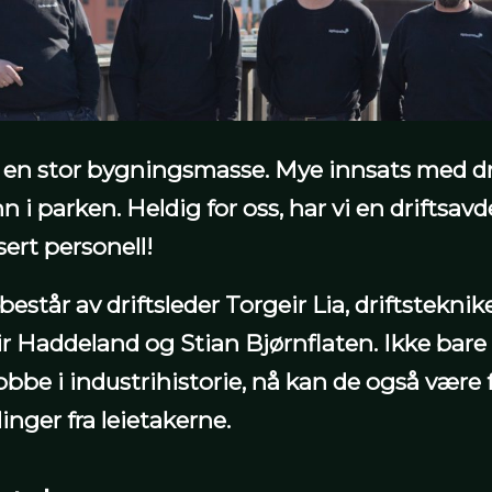
en stor bygningsmasse. Mye innsats med dr
n i parken. Heldig for oss, har vi en driftsa
sert personell!
består av driftsleder Torgeir Lia, driftstekni
r Haddeland og Stian Bjørnflaten. Ikke bare e
obbe i industrihistorie, nå kan de også vær
nger fra leietakerne.