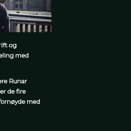
ift og
vdeling med
kere Runar
r de fire
e fornøyde med