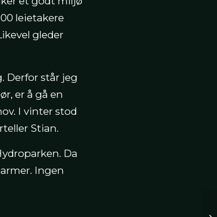
aker et godt miljø
00 leietakere
Likevel gleder
 Derfor står jeg
ør, er å gå en
v. I vinter stod
teller Stian.
Hydroparken. Da
alarmer. Ingen