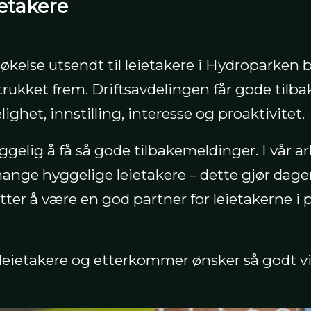
etakere
kelse utsendt til leietakere i Hydroparken b
trukket frem. Driftsavdelingen får gode til
ighet, innstilling, interesse og proaktivitet.
yggelig å få så gode tilbakemeldinger. I vår 
 mange hyggelige leietakere – dette gjør dage
tter å være en god partner for leietakerne i p
re leietakere og etterkommer ønsker så godt vi