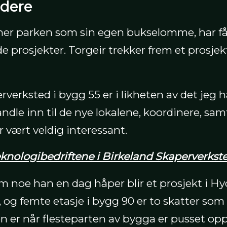
dere
nner parken som sin egen bukselomme, har f
prosjekter. Torgeir trekker frem et prosjekt
rverksted i bygg 55 er i likheten av det jeg
handle inn til de nye lokalene, koordinere, s
 vært veldig interessant.
eknologibedriftene i Birkeland Skaperverkst
m noe han en dag håper blir et prosjekt i H
, og femte etasje i bygg 90 er to skatter som 
r når flesteparten av bygga er pusset opp 