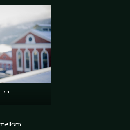
laten
 mellom