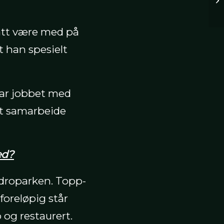
ått være med på
 han spesielt
 har jobbet med
amt samarbeide
ed?
ydroparken. Topp-
foreløpig står
og restaurert.