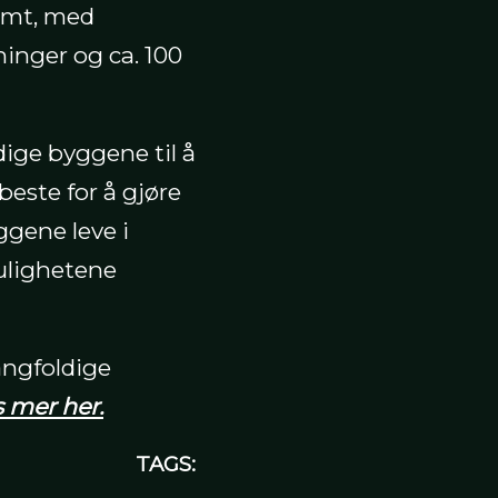
omt, med
inger og ca. 100
rdige byggene til å
beste for å gjøre
ggene leve i
ulighetene
angfoldige
 mer her.
TAGS: