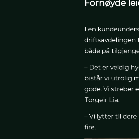
Fornøyde lei
I en kundeundersø
driftsavdelingen 
både på tilgjengel
– Det er veldig h
bistår vi utrolig
gode. Vi streber e
Torgeir Lia.
– Vi lytter til de
fire.