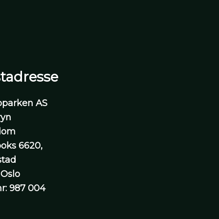
tadresse
oparken AS
ryn
dom
oks 6620,
stad
 Oslo
nr: 987 004