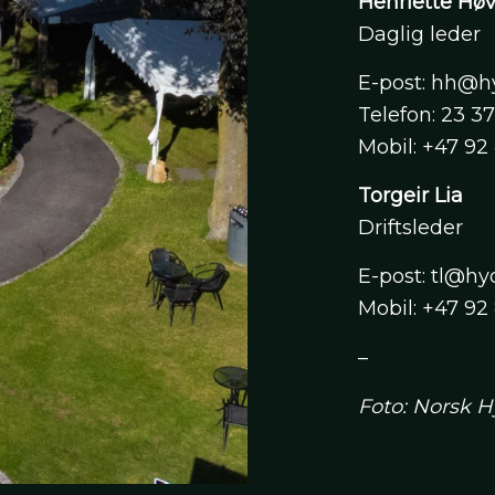
Henriette Hø
Daglig leder
E-post: hh@h
Telefon: 23 3
Mobil: +47 92
Torgeir Lia
Driftsleder
E-post: tl@h
Mobil: +47 92 
–
Foto: Norsk 