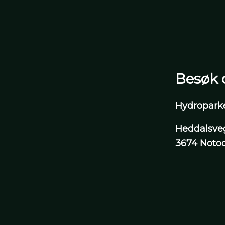
Besøk 
Hydropark
Heddalsveg
3674 Noto