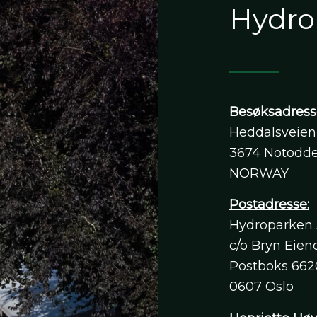
Hydro
Besøksadress
Heddalsveien 
3674 Notodd
NORWAY
Postadresse:
Hydroparken
c/o Bryn Eie
Postboks 6620
0607 Oslo