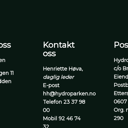
oss
Kontakt
Pos
oss
en
Hydr
c/o B
Henriette Høva,
en 11
Eien
daglig leder
dden
Postb
E-post
Etter
hh@hydroparken.no
0607
Telefon
23 37 98
Org. 
00
290
Mobil
92 46 74
32