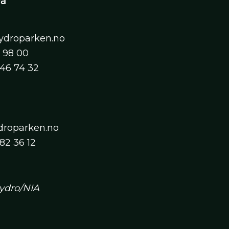
va
ydroparken.no
7 98 00
 46 74 32
ydroparken.no
82 36 12
Hydro/NIA