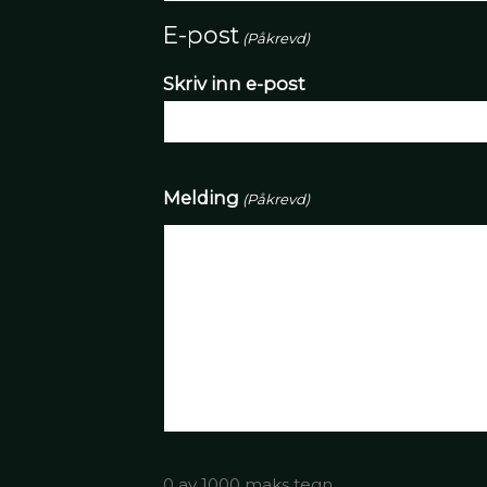
E-post
(Påkrevd)
Skriv inn e-post
Melding
(Påkrevd)
0 av 1000 maks tegn