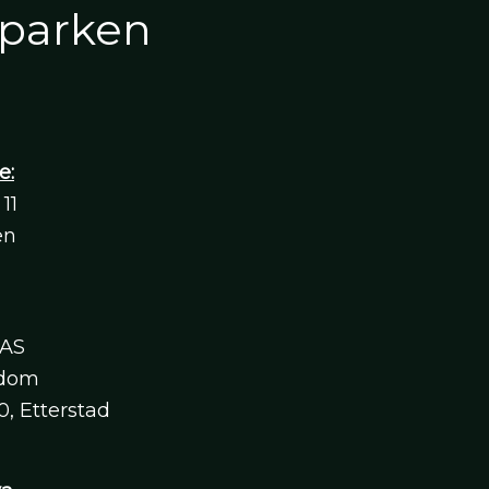
parken
e:
11
en
 AS
ndom
, Etterstad